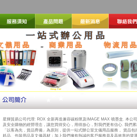
星輝貿易公司代理: ROX 全新再造兼容碳粉匣及IMAGE MAX 噴墨盒. 
及安全購物的經營理念，讓您買得安心，用得放心，對我們更有信心. 我們
「以客為先，貨品齊備」為原則，提供一站式辦公室文儀用品服務， 貨品包
耗品、包裝用品及文儀器材；加上我們擁有熱誠的客戶服務員及高效率的貨