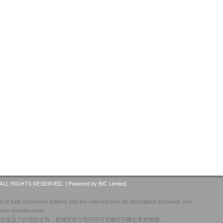
ALL RIGHTS RESERVED. |
Powered by BIC Limited.
 of their respective holders and are referred here for descriptive purposes only.
inter manufacturer.
廣告提及只作識別之用，星輝貿易公司與任何原廠打印機生產商無關。