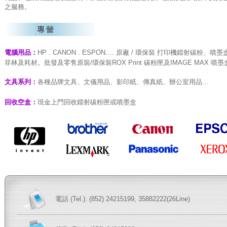
之服務。
電腦用品：
HP . CANON . ESPON…. 原廠 / 環保裝 打印機鐳射碳
菲林及耗材。批發及零售原裝/環保裝ROX Print 碳粉匣及IMAGE MAX 噴墨
文具系列：
各種品牌文具、文儀用品、影印紙、傳真紙、辦公室用品…
回收空盒：
現金上門回收鐳射碳粉匣或噴墨盒
電話 (Tel.): (852) 24215199, 35882222(26Line)