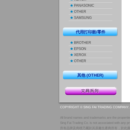
PANASONIC
OTHER
SAMSUNG
代用打印鼓/零件
BROTHER
EPSON
XEROX
OTHER
其他 (OTHER)
COPYRIGHT © SING FAI TRADING COMPANY. 
All brand names and trademarks are the properties
Sing Fai Trading Co. is not associated with any pr
所有品牌及商標乃屬於其原廠生產商所有，於此