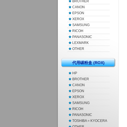
BROTHER
CANON
EPSON
XEROX
SAMSUNG
RICOH
PANASONIC
LEXMARK
OTHER
代用碳粉盒 (ROX)
HP
BROTHER
CANON
EPSON
XEROX
SAMSUNG
RICOH
PANASONIC
TOSHIBA = KYOCERA
OTHER