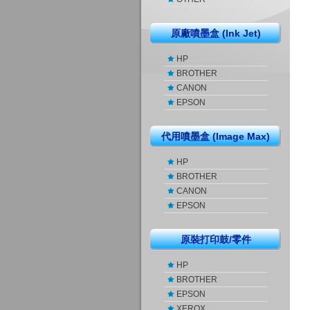
原廠噴墨盒 (Ink Jet)
HP
BROTHER
CANON
EPSON
代用噴墨盒 (Image Max)
HP
BROTHER
CANON
EPSON
原裝打印鼓/零件
HP
BROTHER
EPSON
XEROX